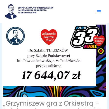
Przejdź
do
treści
„Grzymiszew gra z Orkiestrą –