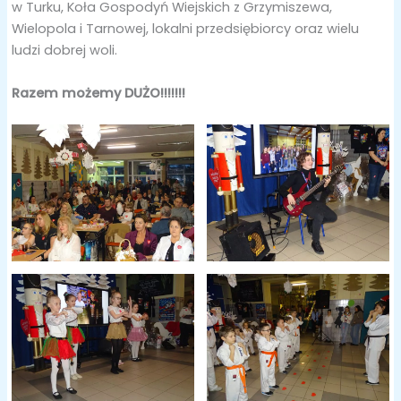
w Turku, Koła Gospodyń Wiejskich z Grzymiszewa,
Wielopola i Tarnowej, lokalni przedsiębiorcy oraz wielu
ludzi dobrej woli.
Razem możemy DUŻO!!!!!!!