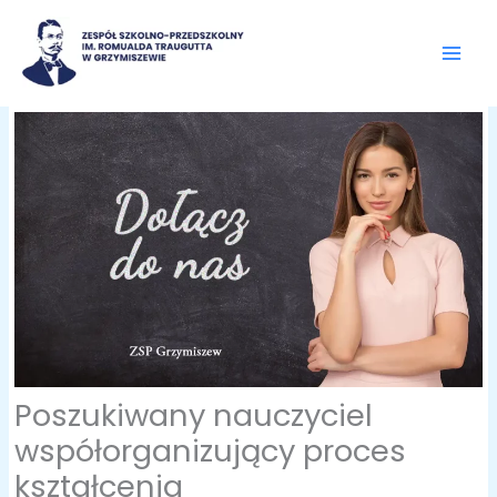
Przejdź
do
treści
Poszukiwany nauczyciel
współorganizujący proces
kształcenia