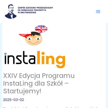
Przejdź
do
treści
XXIV Edycja Programu
InstaLing dla Szkół –
Startujemy!
2025-03-02