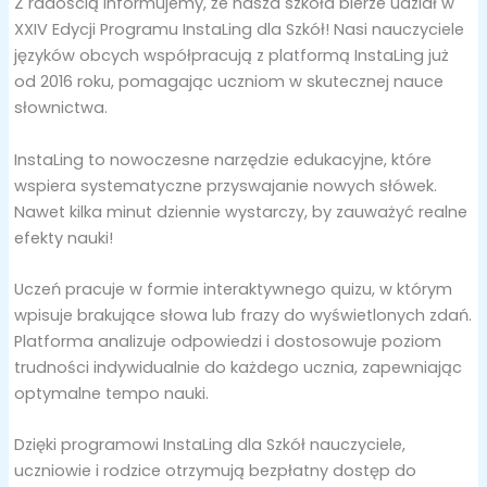
Z radością informujemy, że nasza szkoła bierze udział w
XXIV Edycji Programu InstaLing dla Szkół! Nasi nauczyciele
języków obcych współpracują z platformą InstaLing już
od 2016 roku, pomagając uczniom w skutecznej nauce
słownictwa.
InstaLing to nowoczesne narzędzie edukacyjne, które
wspiera systematyczne przyswajanie nowych słówek.
Nawet kilka minut dziennie wystarczy, by zauważyć realne
efekty nauki!
Uczeń pracuje w formie interaktywnego quizu, w którym
wpisuje brakujące słowa lub frazy do wyświetlonych zdań.
Platforma analizuje odpowiedzi i dostosowuje poziom
trudności indywidualnie do każdego ucznia, zapewniając
optymalne tempo nauki.
Dzięki programowi InstaLing dla Szkół nauczyciele,
uczniowie i rodzice otrzymują bezpłatny dostęp do